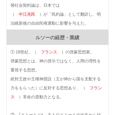
⑭社会契約論は、日本では
（
中江兆民
）が「民約論」として翻訳し、明
治維新後の自由民権運動に影響を与えた。
ルソーの経歴・業績
① 18世紀、（
フランス
）の啓蒙思想家。
啓蒙思想とは、神の啓示ではなく、人間の理性を
重視する思想。
絶対王政や王権神授説（王が神から国を支配する
力をもらった）に反対する思想あり、 （
フラン
ス
）革命の原動力となる。
② ｢エミール｣は、主人公エミールの出生から結