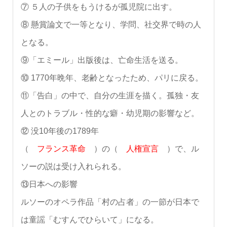
⑦ ５人の子供をもうけるが孤児院に出す。
⑧ 懸賞論文で一等となり、学問、社交界で時の人
となる。
⑨「エミール」出版後は、亡命生活を送る。
⑩ 1770年晩年、老齢となったため、パリに戻る。
⑪「告白」の中で、自分の生涯を描く。孤独・友
人とのトラブル・性的な癖・幼児期の影響など。
⑫ 没10年後の1789年
（
フランス革命
）の（
人権宣言
）で、ル
ソーの説は受け入れられる。
⑬日本への影響
ルソーのオペラ作品「村の占者」の一節が日本で
は童謡「むすんでひらいて」になる。