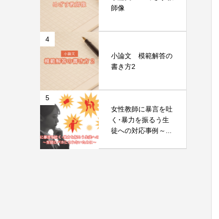
師像
4
小論文 模範解答の
書き方2
5
女性教師に暴言を吐
く･暴力を振るう生
徒への対応事例～...