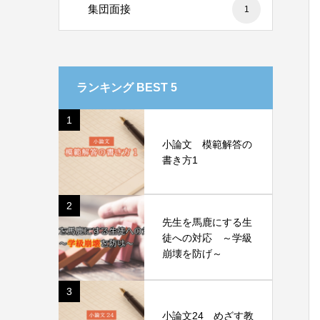
集団面接
1
ランキング BEST 5
1
小論文 模範解答の
書き方1
2
先生を馬鹿にする生
徒への対応 ～学級
崩壊を防げ～
3
小論文24 めざす教