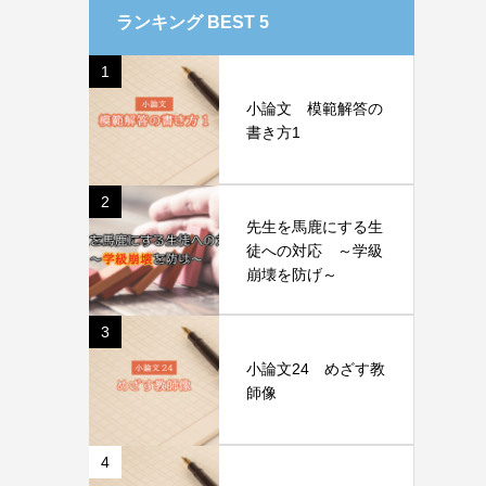
ランキング BEST 5
1
小論文 模範解答の
書き方1
2
先生を馬鹿にする生
徒への対応 ～学級
崩壊を防げ～
3
小論文24 めざす教
師像
4