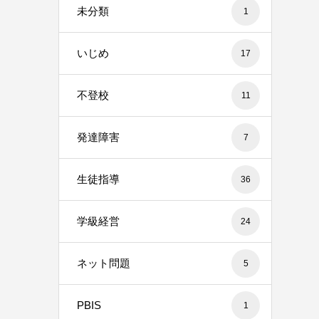
未分類
1
いじめ
17
不登校
11
発達障害
7
生徒指導
36
学級経営
24
ネット問題
5
PBIS
1