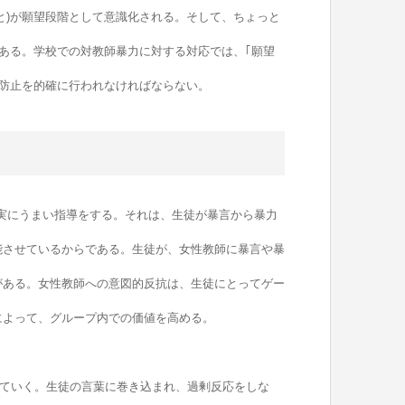
)が願望段階として意識化される。そして、ちょっと
がある。学校での対教師暴力に対する対応では、｢願望
の防止を的確に行われなければならない。
、実にうまい指導をする。それは、生徒が暴言から暴力
能させているからである。生徒が、女性教師に暴言や暴
がある。女性教師への意図的反抗は、生徒にとってゲー
によって、グループ内での価値を高める。
ていく。生徒の言葉に巻き込まれ、過剰反応をしな