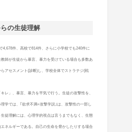
からの生徒理解
,678件、高校で814件、さらに小学校でも240件に
性教師が生徒から暴言、暴力を受けている場合も多数あ
らアセスメント(診断)し、学校全体でストラテジ(戦
キレ」、暴言、暴力を平気で行う。生徒の攻撃性を、
理学では、｢欲求不満=攻撃学説｣は、攻撃性の一部し
。生徒理解には、心理学的視点は言うまでもなく、生態
的エネルギーである。自己の生命を脅かしたりする場合