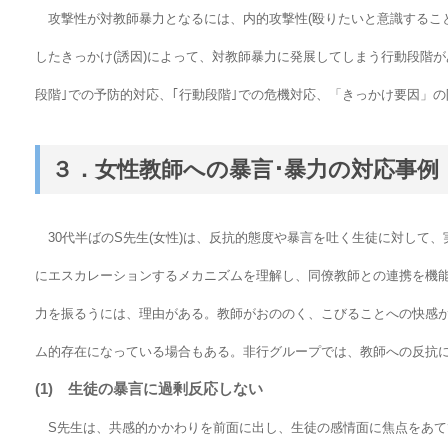
攻撃性が対教師暴力となるには、内的攻撃性(殴りたいと意識すること
したきっかけ(誘因)によって、対教師暴力に発展してしまう行動段階
段階｣での予防的対応、｢行動段階｣での危機対応、「きっかけ要因」
３．女性教師への暴言･暴力の対応事例
30代半ばのS先生(女性)は、反抗的態度や暴言を吐く生徒に対して
にエスカレーションするメカニズムを理解し、同僚教師との連携を機
力を振るうには、理由がある。教師がおののく、こびることへの快感
ム的存在になっている場合もある。非行グループでは、教師への反抗
(1) 生徒の暴言に過剰反応しない
S先生は、共感的かかわりを前面に出し、生徒の感情面に焦点をあて