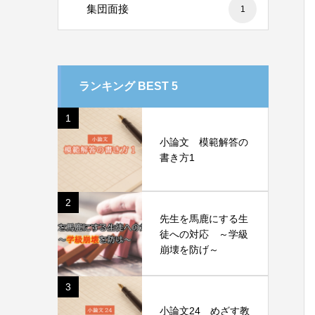
集団面接
1
ランキング BEST 5
1
小論文 模範解答の
書き方1
2
先生を馬鹿にする生
徒への対応 ～学級
崩壊を防げ～
3
小論文24 めざす教