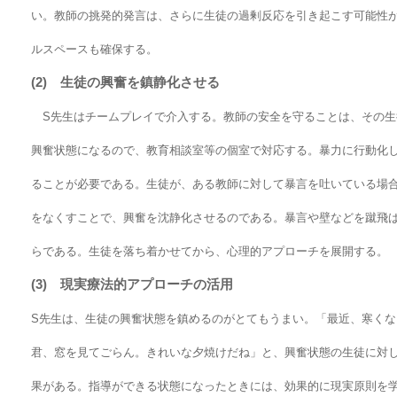
い。教師の挑発的発言は、さらに生徒の過剰反応を引き起こす可能性
ルスペースも確保する。
(2) 生徒の興奮を鎮静化させる
S先生はチームプレイで介入する。教師の安全を守ることは、その生
興奮状態になるので、教育相談室等の個室で対応する。暴力に行動化
ることが必要である。生徒が、ある教師に対して暴言を吐いている場
をなくすことで、興奮を沈静化させるのである。暴言や壁などを蹴飛
らである。生徒を落ち着かせてから、心理的アプローチを展開する。
(3) 現実療法的アプローチの活用
S先生は、生徒の興奮状態を鎮めるのがとてもうまい。「最近、寒くな
君、窓を見てごらん。きれいな夕焼けだね」と、興奮状態の生徒に対
果がある。指導ができる状態になったときには、効果的に現実原則を