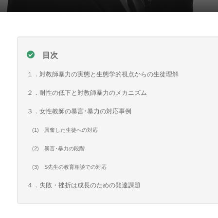
目次
１．対教師暴力の実態と生態学的視点からの生徒理解
２．耐性の低下と対教師暴力のメカニズム
３．女性教師の暴言･暴力の対応事例
(1) 興奮した生徒への対応
(2) 暴言･暴力の段階
(3) S先生の教育相談での対応
４．失敗・挫折は成長のための発達課題