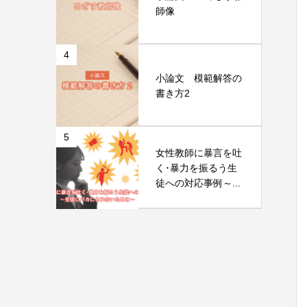
師像
4
小論文 模範解答の
書き方2
5
女性教師に暴言を吐
く･暴力を振るう生
徒への対応事例～...