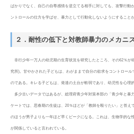
ばかりでなく、自己の自尊感情を逆立てる相手に対しても、攻撃行動
ントロールの仕方を学ばせ、暴力として行動化しないようにすること
２．耐性の低下と対教師暴力のメカニ
非行少年一万人の幼児期の生育状況を研究したところ、その62％が幼
究所)。甘やかされた子どもは、わがままで自分の欲求をコントロール
のである。キレる子どもは、発達の土台が軟弱であり、幼児性を心理
多少古いデータではあるが、総理府青少年対策本部の「青少年と暴力に関
ケートでは、思春期の生徒は、20％ほどが「教師を殴りたい」と答え
のほうが男子よりも一年ほど早くピークになる。これは、生物学的な
が関係していると言われている。