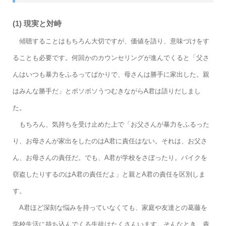
(1) 現実と対峙
傾聴することはもちろん大切ですが、価値を語り、意味づけをす
ることも必要です。何回かのカウンセリングが進んでくると「父さ
んはいつも暴力をふるってばかりで、母さんは勝手に家出した。親
はみんな勝手だ」とボソボソうつむきながらA君は語りだしまし
た。
もちろん、気持ちを受け止めた上で「お父さんが暴力をふるった
り、お母さんが家出をしたのはA君に責任はない。それは、お父さ
ん、お母さんの責任だ。でも、A君が学校をさぼったり。バイクを
窃盗したりするのはA君の責任だよ」と親とA君の責任を区別しま
す。
A君ほど深刻な悩みを持っていなくても、家庭や友達との葛藤を
学校生活に持ち込んでくる生徒はたくさんいます。そんなとき、責