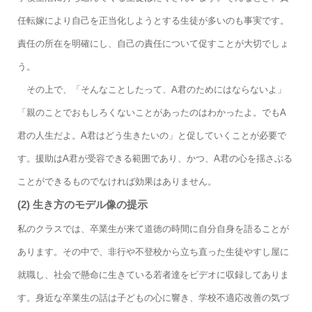
任転嫁により自己を正当化しようとする生徒が多いのも事実です。
責任の所在を明確にし、自己の責任について促すことが大切でしょ
う。
その上で、「そんなことしたって、A君のためにはならないよ」
「親のことでおもしろくないことがあったのはわかったよ。でもA
君の人生だよ。A君はどう生きたいの」と促していくことが必要で
す。援助はA君が受容できる範囲であり、かつ、A君の心を揺さぶる
ことができるものでなければ効果はありません。
(2) 生き方のモデル像の提示
私のクラスでは、卒業生が来て道徳の時間に自分自身を語ることが
あります。その中で、非行や不登校から立ち直った生徒やすし屋に
就職し、社会で懸命に生きている若者達をビデオに収録してありま
す。身近な卒業生の話は子どもの心に響き、学校不適応改善の気づ