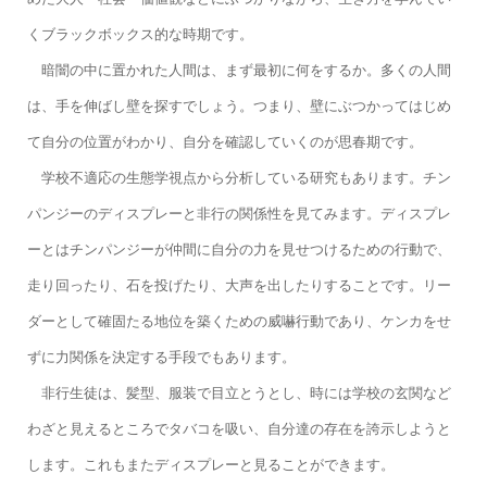
くブラックボックス的な時期です。
暗闇の中に置かれた人間は、まず最初に何をするか。
多くの人間
は、手を伸ばし壁を探すでしょう。つまり、壁にぶつかってはじめ
て自分の位置がわかり、自分を確認していくのが思春期です。
学校不適応の生態学視点から分析している研究もあります。チン
パンジーのディスプレーと非行の関係性を見てみます。ディスプレ
ーとはチンパンジーが仲間に自分の力を見せつけるための行動で、
走り回ったり、石を投げたり、大声を出したりすることです。リー
ダーとして確固たる地位を築くための威嚇行動であり、ケンカをせ
ずに力関係を決定する手段でもあります。
非行生徒は、髪型、服装で目立とうとし、時には学校の玄関など
わざと見えるところでタバコを吸い、自分達の存在を誇示しようと
します。これもまたディスプレーと見ることができます。